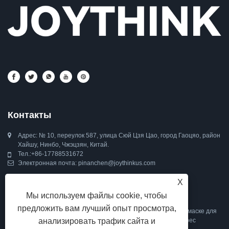
Контакты
Адрес: № 10, переулок 587, улица Сюй Цзя Цао, город Гаоцяо, район
Хайшу, Нинбо, Чжэцзян, Китай.
Тел.:
+86-17788531672
Электронная почта:
pinanchen@joythinkus.com
X
Inquiry For Pricelist
Мы используем файлы cookie, чтобы
предложить вам лучший опыт просмотра,
По вопросам о наушниках для сна, маске для сна с Bluetooth, маске для
анализировать трафик сайта и
глаз Bluetooth для сна или прайс-листе оставьте нам свой адрес